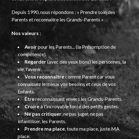
Depuis 1990, nous répondons : « Prendre soin des
Parents et reconnaitre les Grands-Parents »
Nos valeurs :
Avoir
pour les Parents... (la Présomption de
compétence).
Regarder
(avec des yeux bons) les personnes, la
vie, l'avenir.
Vous reconnaître
comme Parent car vous
connaissez le mieux vos besoins et ceux de vos
Enfants.
Être
reconnaissant envers les Grands-Parents.
Croire
à l'incroyable force des petits gestes.
Ne pas critiquer
, ne pas juger, ne pas
infantiliser, les Parents.
Prendre ma place
, toute ma place, juste MA
place.