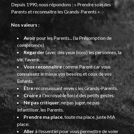
Depuis 1990, nous répondons : « Prendre soin des
Parents et reconnaitre les Grands-Parents »
Nos valeurs :
Avoir
pour les Parents... (la Présomption de
compétence).
Regarder
(avec des yeux bons) les personnes, la
vie, l'avenir.
Vous reconnaître
comme Parent car vous
connaissez le mieux vos besoins et ceux de vos
Enfants.
Être
reconnaissant envers les Grands-Parents.
Croire
à l'incroyable force des petits gestes.
Ne pas critiquer
, ne pas juger, ne pas
infantiliser, les Parents.
Prendre ma place
, toute ma place, juste MA
place.
Aller
à l'essentiel pour vous permettre de voler