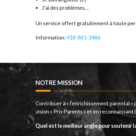
J’ai des problèmes…
Un service offert gratuitement à toute pe
Information:
418-881-3486
NOTRE MISSION
Contribuer à « l'enrichissement parental »
vision « Pro-Parents » et en reconnaissant
Quel est le meilleur angle pour soutenir 