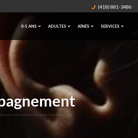
(418) 881-3486
0-5 ANS
ADULTES
AÎNÉS
SERVICES
pagnement