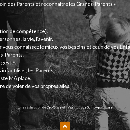
oin des Parents et reconnaitre les Grands-Parents »
ption de compétence).
rsonnes, la vie, l'avenir.
vous connaissez le mieux vos besoins et ceux de vos Enfa
s-Parents.
s gestes.
s infantiliser, les Parents.
juste MA place.
re de voler de vos propres ailes.
Une réalisation de
Dix-Onze
et
Informatique Saint-Apollinaire