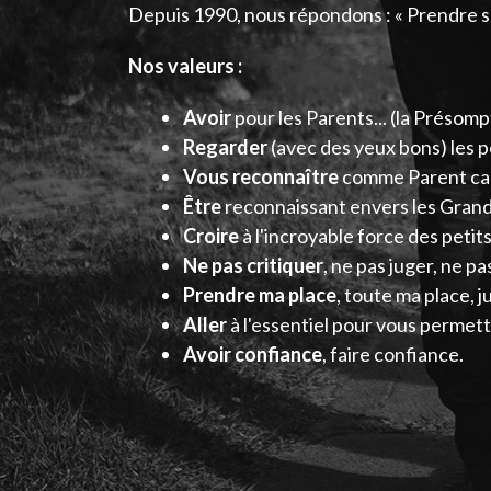
Depuis 1990, nous répondons : « Prendre s
Nos valeurs :
Avoir
pour les Parents... (la Présom
Regarder
(avec des yeux bons) les pe
Vous reconnaître
comme Parent car 
Être
reconnaissant envers les Grand
Croire
à l'incroyable force des petit
Ne pas critiquer
, ne pas juger, ne pa
Prendre ma place
, toute ma place, 
Aller
à l'essentiel pour vous permett
Avoir confiance
, faire confiance.