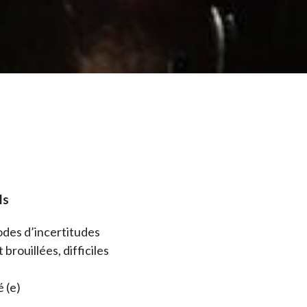
ls
odes d’incertitudes
brouillées, difficiles
é (e)